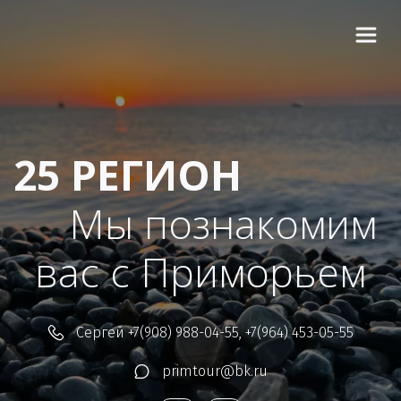
25 РЕГИОН
Мы познакомим 
вас с Приморьем  
Сергей
+7(908) 988-04-55
,
+7(964) 453-05-55
primtour@bk.ru