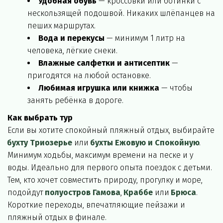
Удобная обувь
 — кроссовки или ботинки с 
нескользящей подошвой. Никаких шлёпанцев на 
пеших маршрутах.
Вода и перекусы
 — минимум 1 литр на 
человека, лёгкие снеки.
Влажные салфетки и антисептик
 — 
пригодятся на любой остановке.
Любимая игрушка или книжка
 — чтобы 
занять ребёнка в дороге.
Как выбрать тур
Если вы хотите спокойный пляжный отдых, выбирайте 
бухту Триозерье
 или
бухты Ежовую и Спокойную
. 
Минимум ходьбы, максимум времени на песке и у 
воды. Идеально для первого опыта поездок с детьми.
Тем, кто хочет совместить природу, прогулку и море, 
подойдут 
полуостров Гамова
, 
Краббе
 или 
Брюса
. 
Короткие переходы, впечатляющие пейзажи и 
пляжный отдых в финале.