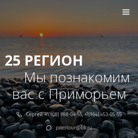
25 РЕГИОН
Мы познакомим 
вас с Приморьем  
Сергей
+7(908) 988-04-55
,
+7(964) 453-05-55
primtour@bk.ru